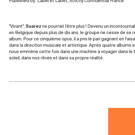
Published by:
Label et Labet, Strictly Confidential France
"Vivant",
Suarez
ne pourrait l’être plus ! Devenu un incontourn
en Belgique depuis plus de dix ans, le groupe ne cesse de se 
album. Pour ce cinquième opus, il a pris le pari gagnant en fai
dans la direction musicale et artistique. Après quatre albums e
nous emmène cette fois dans une machine à voyager dans le t
soleil, dans nos rêves et dans sa propre réalité.