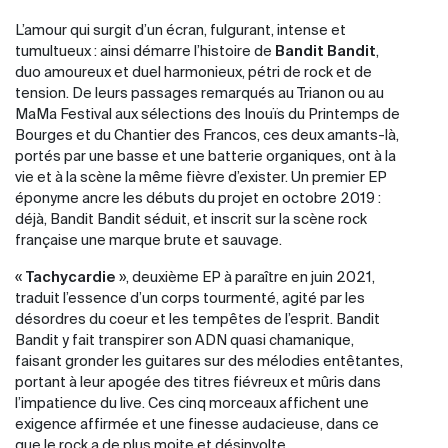
L’amour qui surgit d’un écran, fulgurant, intense et
tumultueux : ainsi démarre l’histoire de
Bandit Bandit
,
duo amoureux et duel harmonieux, pétri de rock et de
tension. De leurs passages remarqués au Trianon ou au
MaMa Festival aux sélections des Inouïs du Printemps de
Bourges et du Chantier des Francos, ces deux amants-là,
portés par une basse et une batterie organiques, ont à la
vie et à la scène la même fièvre d’exister. Un premier EP
éponyme ancre les débuts du projet en octobre 2019 :
déjà, Bandit Bandit séduit, et inscrit sur la scène rock
française une marque brute et sauvage.
«
Tachycardie
», deuxième EP à paraître en juin 2021,
traduit l’essence d’un corps tourmenté, agité par les
désordres du coeur et les tempêtes de l’esprit. Bandit
Bandit y fait transpirer son ADN quasi chamanique,
faisant gronder les guitares sur des mélodies entêtantes,
portant à leur apogée des titres fiévreux et mûris dans
l’impatience du live. Ces cinq morceaux affichent une
exigence affirmée et une finesse audacieuse, dans ce
que le rock a de plus moite et désinvolte.