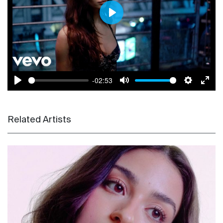
Play
-02:53
Play
Mute
Settings
Enter
Related Artists