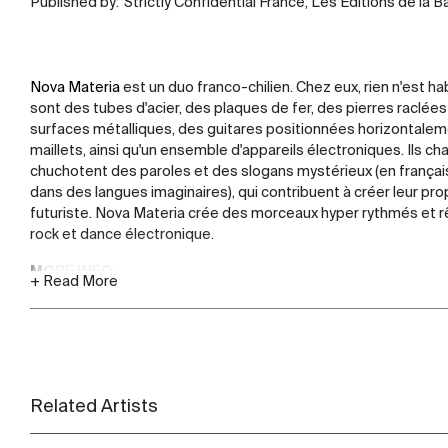
Published by:
Strictly Confidential France, Les Editions de la 
Nova Materia
est un duo franco-chilien. Chez eux, rien n'est ha
sont des tubes d'acier, des plaques de fer, des pierres raclée
surfaces métalliques, des guitares positionnées horizontale
maillets, ainsi qu'un ensemble d'appareils électroniques. Ils c
chuchotent des paroles et des slogans mystérieux (en français
dans des langues imaginaires), qui contribuent à créer leur pr
futuriste. Nova Materia crée des morceaux hyper rythmés et r
rock et dance électronique.
MORE INFO:
+ Read More
Album le 28/09/2018 sur
Crammed Discs
Edité par
Strictly Confidential
et Les
Editions de la Bascu
Related Artists