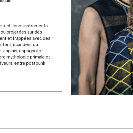
Bascule
bituel : leurs instruments
s ou projetées sur des
ment et frappées avec des
hantent, scandent ou
, anglais, espagnol et
opre mythologie primale et
êveurs, entre postpunk
le