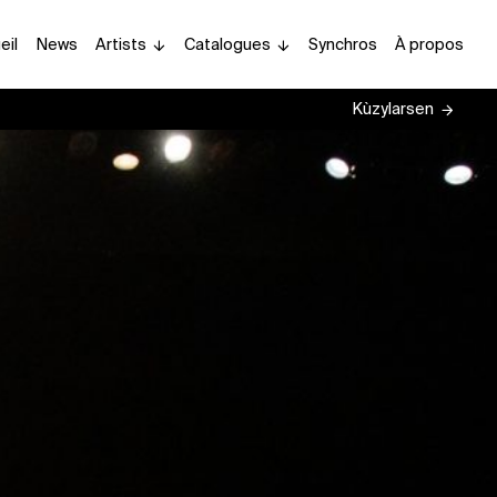
eil
News
Artists
Catalogues
Synchros
À propos
Kùzylarsen