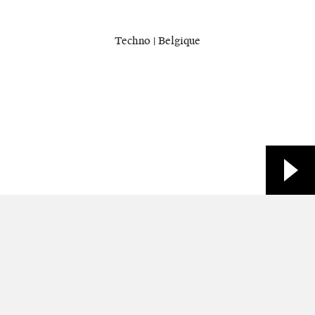
Techno | Belgique
Site web
Spotify
Facebook
Twitter
YouTube
Contacts
Modalités et conditions
Politique de confidentialité