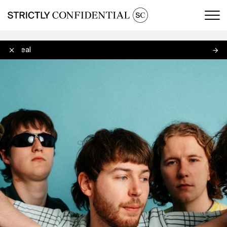
Men
Brògeal